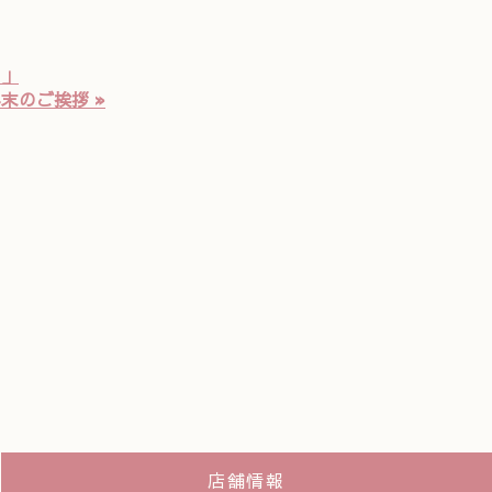
？」
末のご挨拶 »
店舗情報