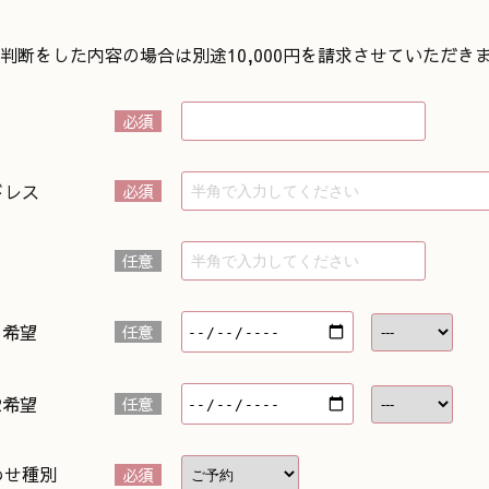
判断をした内容の場合は別途10,000円を請求させていただき
必須
ドレス
必須
任意
1希望
任意
2希望
任意
わせ種別
必須